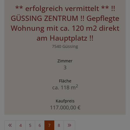
** erfolgreich vermittelt ** !!
GÜSSING ZENTRUM !! Gepflegte
Wohnung mit ca. 120 m2 direkt
am Hauptplatz !!
7540 Güssing
Zimmer
3
Fläche
2
ca. 118 m
Kaufpreis
117.000,00 €
4
5
6
7
8