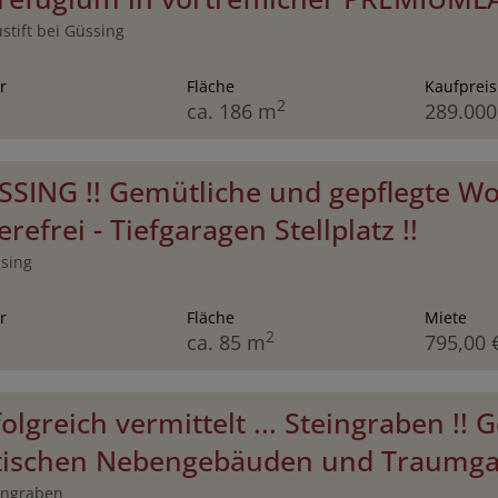
stift bei Güssing
r
Fläche
Kaufpreis
2
ca. 186 m
289.000
ÜSSING !! Gemütliche und gepflegte Wo
erefrei - Tiefgaragen Stellplatz !!
sing
r
Fläche
Miete
2
ca. 85 m
795,00 
rfolgreich vermittelt ... Steingraben !
tischen Nebengebäuden und Traumgar
ingraben