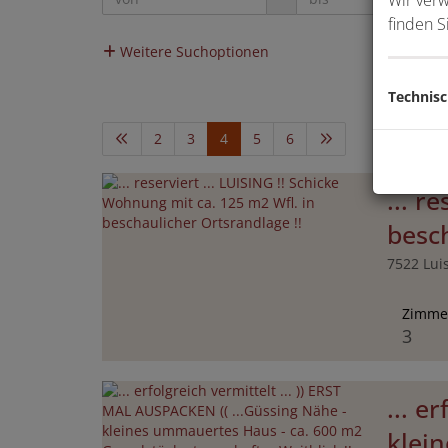
finden S
Weitere Suchoptionen
Technis
2
3
4
5
6
... r
besch
7522 Lui
Zimme
3
... e
klei