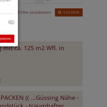
Filter zurücksetzen
SUCHEN
ptieren
g mit ca. 125 m2 Wfl. in
€
USPACKEN (( ...Güssing Nähe -
undstück - traumhafter