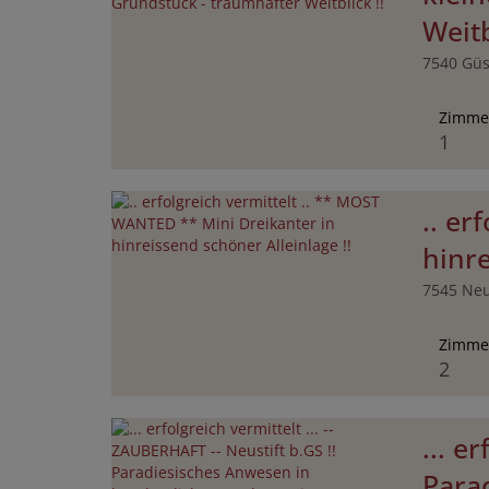
Weitb
7540 Güs
Zimme
1
.. er
hinre
7545 Neu
Zimme
2
... e
Para