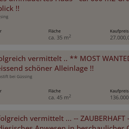
lick !!
sing
r
Fläche
Kaufpreis
2
ca. 35 m
27.000,
folgreich vermittelt .. ** MOST WANTE
issend schöner Alleinlage !!
stift bei Güssing
r
Fläche
Kaufpreis
2
ca. 45 m
136.000
rfolgreich vermittelt ... -- ZAUBERHAFT -
diesisches Anwesen in beschaulicher O