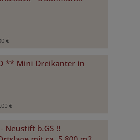
00 €
D ** Mini Dreikanter in
,00 €
- Neustift b.GS !!
rtslage mit ca. 5.800 m2