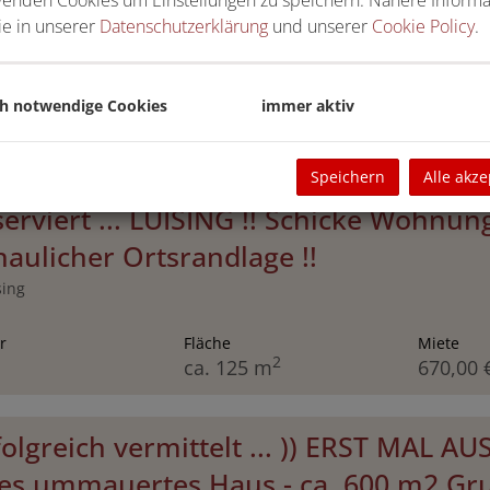
ie in unserer
Datenschutzerklärung
und unserer
Cookie Policy
.
ch notwendige Cookies
immer aktiv
Speichern
Alle akze
eserviert ... LUISING !! Schicke Wohnun
aulicher Ortsrandlage !!
sing
r
Fläche
Miete
2
ca. 125 m
670,00 
rfolgreich vermittelt ... )) ERST MAL A
nes ummauertes Haus - ca. 600 m2 Gr