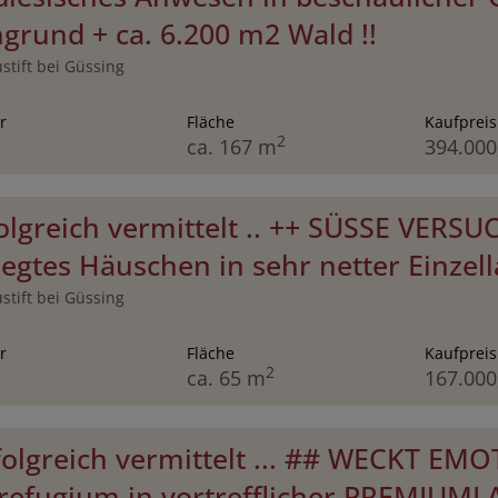
grund + ca. 6.200 m2 Wald !!
stift bei Güssing
r
Fläche
Kaufpreis
2
ca. 167 m
394.000
folgreich vermittelt .. ++ SÜSSE VERSU
egtes Häuschen in sehr netter Einzella
stift bei Güssing
r
Fläche
Kaufpreis
2
ca. 65 m
167.000
erfolgreich vermittelt ... ## WECKT E
refugium in vortrefflicher PREMIUMLA