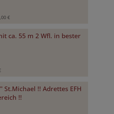
,00 €
 ca. 55 m 2 Wfl. in bester
€
" St.Michael !! Adrettes EFH
eich !!