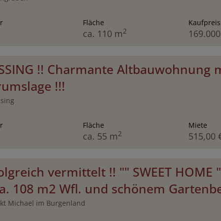
r
Fläche
Kaufpreis
2
ca. 110 m
169.000
ÜSSING !! Charmante Altbauwohnung mit
umslage !!!
sing
r
Fläche
Miete
2
ca. 55 m
515,00 
folgreich vermittelt !! "" SWEET HOME "
ca. 108 m2 Wfl. und schönem Gartenber
kt Michael im Burgenland