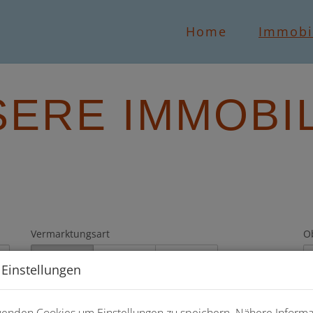
Home
Immobi
ERE IMMOBI
Vermarktungsart
Ob
Alle
Miete
Kauf
 Einstellungen
Zimmer
Wo
-
wenden Cookies um Einstellungen zu speichern. Nähere Inform