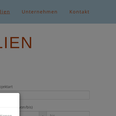
lien
Unternehmen
Kontakt
LIEN
jektart
hnfläche (von/bis)
-
ationen