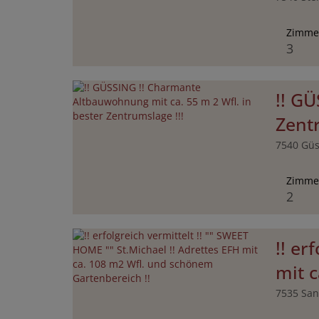
Zimme
3
!! G
Zentr
7540 Güs
Zimme
2
!! er
mit 
7535 San