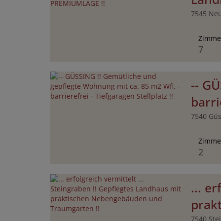
7545 Neu
Zimme
7
-- G
barri
7540 Güs
Zimme
2
... e
prak
7540 Ste