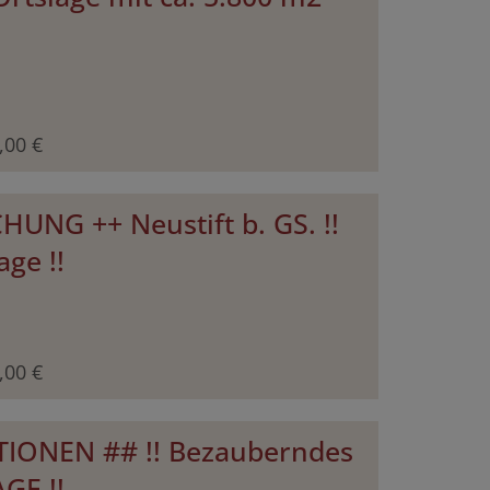
,00 €
CHUNG ++ Neustift b. GS. !!
ge !!
,00 €
MOTIONEN ## !! Bezauberndes
GE !!