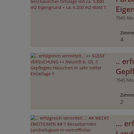
Eigen
7545 Neu
Zimme
4
.. er
Gepfl
7545 Neu
Zimme
2
... 
Land