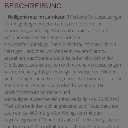
BESCHREIBUNG
!! Heiligenkreuz im Lafnitztal !!
Perfekte Voraussetzungen
für ein gediegenes Leben am Land bietet dieser
renovierungsbedürftige Dreikanthof mit ca. 120 m2
Wfl. und diversen Nebengebäuden in
traumhafter Ruhelage. Das Objekt braucht natürlich ein
fleissiges Händchen um wieder in neuem Glanz zu
erstrahlen, das Potential dafür ist jedenfalls vorhanden !!
Die Bausubstanz ist trocken und manche Verbesserungen
wurden schon getätigt ( Drainage, teilweise neue Böden
und Leitungen, neue Fenster, neues Badezimmer ..... ) - ein
Teil des Hauses wäre auch sofort bewohnbar. Die
Möglichkeiten im herrlichen und
weitläufigen Aussenbereich sind vielfältig - ca. 20.000 m2
Freifläche befinden sich angrenzend zum Haus, darunter
auch ein ca. 400 m2 großer Weingarten mit den
regionaltypischen " Uhudlertrauben ". Tierhaltung, kleine
Landwirtschaft, Permakultur etc... alles ist hier umsetzbar.