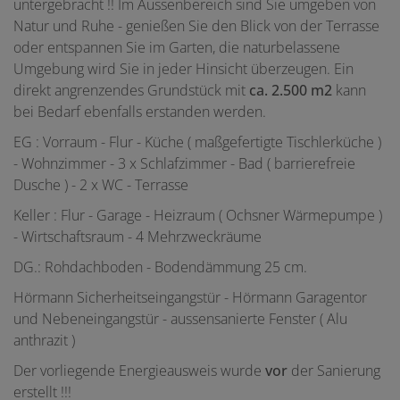
untergebracht !! Im Aussenbereich sind Sie umgeben von
Natur und Ruhe - genießen Sie den Blick von der Terrasse
oder entspannen Sie im Garten, die naturbelassene
Umgebung wird Sie in jeder Hinsicht überzeugen. Ein
direkt angrenzendes Grundstück mit
ca. 2.500 m2
kann
bei Bedarf ebenfalls erstanden werden.
EG : Vorraum - Flur - Küche ( maßgefertigte Tischlerküche )
- Wohnzimmer - 3 x Schlafzimmer - Bad ( barrierefreie
Dusche ) - 2 x WC - Terrasse
Keller : Flur - Garage - Heizraum ( Ochsner Wärmepumpe )
- Wirtschaftsraum - 4 Mehrzweckräume
DG.: Rohdachboden - Bodendämmung 25 cm.
Hörmann Sicherheitseingangstür - Hörmann Garagentor
und Nebeneingangstür - aussensanierte Fenster ( Alu
anthrazit )
Der vorliegende Energieausweis wurde
vor
der Sanierung
erstellt !!!