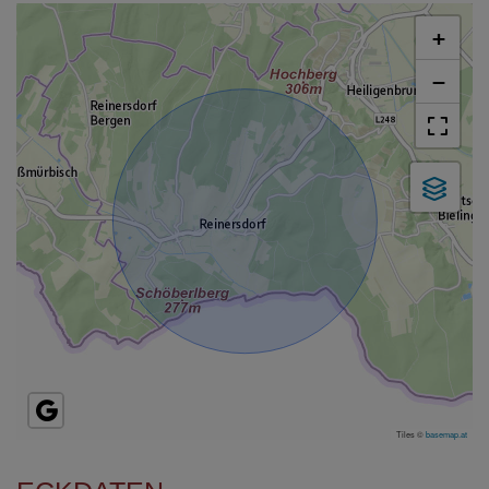
+
−
Tiles ©
basemap.at