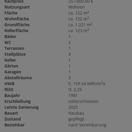
Kaufpreis
257.000,00 €
Nutzungsart
Wohnen
2
Fläche
ca. 122 m
2
Wohnfläche
ca. 122 m
2
Grundfläche
ca. 1.221 m
2
Kellerfläche
ca. 123 m
Bäder
1
WC
2
Terrassen
1
Stellplätze
4
Keller
1
Gärten
1
Garagen
1
Abstellräume
3
2
HWB
E, 159.54 kWh/m
a
fGEE
D, 2,25
Baujahr
1981
Erschließung
vollerschlossen
Letzte Sanierung
2025
Bauart
Neubau
Zustand
gepflegt
Beziehbar
nach Vereinbarung