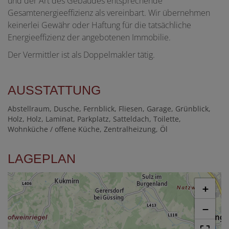
und der Art des Gebäudes entsprechende
Gesamtenergieeffizienz als vereinbart. Wir übernehmen
keinerlei Gewähr oder Haftung für die tatsächliche
Energieeffizienz der angebotenen Immobilie.
Der Vermittler ist als Doppelmakler tätig.
AUSSTATTUNG
Abstellraum
Dusche
Fernblick
Fliesen
Garage
Grünblick
Holz
Holz
Laminat
Parkplatz
Satteldach
Toilette
Wohnküche / offene Küche
Zentralheizung
Öl
LAGEPLAN
+
−