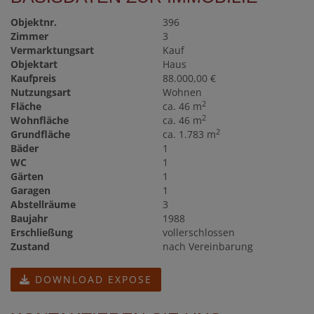
Objektnr.
396
Zimmer
3
Vermarktungsart
Kauf
Objektart
Haus
Kaufpreis
88.000,00 €
Nutzungsart
Wohnen
2
Fläche
ca. 46 m
2
Wohnfläche
ca. 46 m
2
Grundfläche
ca. 1.783 m
Bäder
1
WC
1
Gärten
1
Garagen
1
Abstellräume
3
Baujahr
1988
Erschließung
vollerschlossen
Zustand
nach Vereinbarung
DOWNLOAD EXPOSE