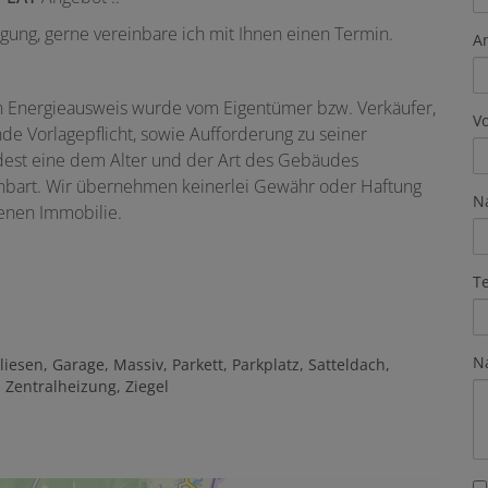
igung, gerne vereinbare ich mit Ihnen einen Termin.
A
n Energieausweis wurde vom Eigentümer bzw. Verkäufer,
V
de Vorlagepflicht, sowie Aufforderung zu seiner
indest eine dem Alter und der Art des Gebäudes
inbart. Wir übernehmen keinerlei Gewähr oder Haftung
N
tenen Immobilie.
T
N
liesen
Garage
Massiv
Parkett
Parkplatz
Satteldach
Zentralheizung
Ziegel