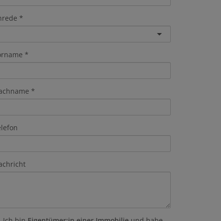
nrede
orname
achname
elefon
achricht
Ich bin
Eigentümer:in einer Immobilie
und habe