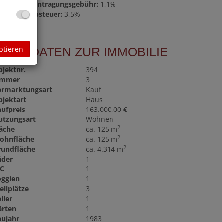
rundbucheintragungsgebühr:
1,1%
runderwerbsteuer:
3,5%
ptieren
BASISDATEN ZUR IMMOBILIE
bjektnr.
394
immer
3
ermarktungsart
Kauf
bjektart
Haus
aufpreis
163.000,00 €
utzungsart
Wohnen
2
läche
ca. 125 m
2
ohnfläche
ca. 125 m
2
rundfläche
ca. 4.314 m
äder
1
C
1
oggien
1
ellplätze
3
ller
1
ärten
1
aujahr
1983