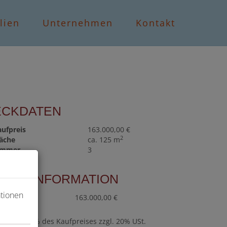
lien
Unternehmen
Kontakt
ECKDATEN
aufpreis
163.000,00 €
2
läche
ca. 125 m
immer
3
PREISINFORMATION
ationen
ufpreis:
163.000,00 €
ovision:
3% des Kaufpreises zzgl. 20% USt.