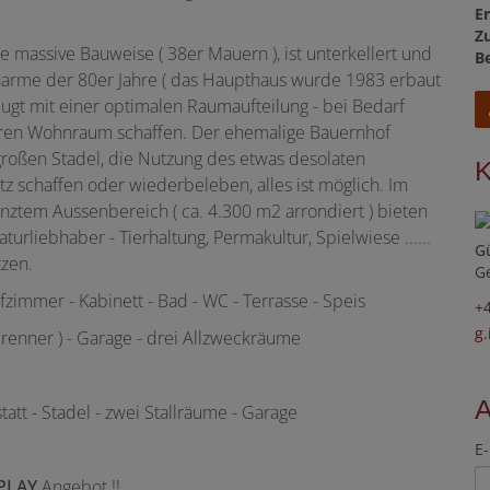
E
Z
ne massive Bauweise ( 38er Mauern ), ist unterkellert und
B
Charme der 80er Jahre ( das Haupthaus wurde 1983 erbaut
ugt mit einer optimalen Raumaufteilung - bei Bedarf
ren Wohnraum schaffen. Der ehemalige Bauernhof
roßen Stadel, die Nutzung des etwas desolaten
tz schaffen oder wiederbeleben, alles ist möglich. Im
tem Aussenbereich ( ca. 4.300 m2 arrondiert ) bieten
urliebhaber - Tierhaltung, Permakultur, Spielwiese ......
G
tzen.
G
zimmer - Kabinett - Bad - WC - Terrasse - Speis
+
g
enner ) - Garage - drei Allzweckräume
tt - Stadel - zwei Stallräume - Garage
E-
 PLAY
Angebot !!