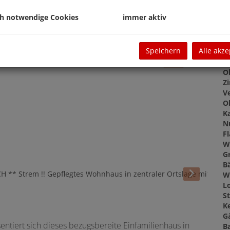
G
G
ch notwendige Cookies
immer aktiv
Speichern
Alle akze
O
Z
V
O
K
N
F
W
G
B
W
L
St
Ke
G
entiert sich dieses bezugsbereite Einfamilienhaus in
B