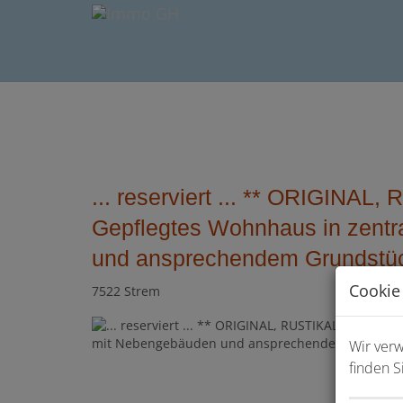
... reserviert ... ** ORIGINA
Gepflegtes Wohnhaus in zentr
und ansprechendem Grundstück
Cookie
7522 Strem
Wir ver
finden S