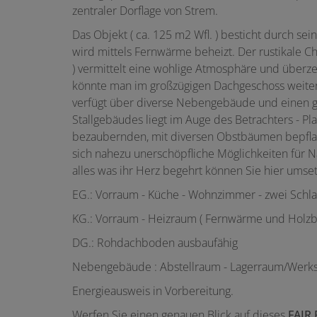
zentraler Dorflage von Strem.
Das Objekt ( ca. 125 m2 Wfl. ) besticht durch sei
wird mittels Fernwärme beheizt. Der rustikale 
) vermittelt eine wohlige Atmosphäre und überze
könnte man im großzügigen Dachgeschoss weite
verfügt über diverse Nebengebäude und einen g
Stallgebäudes liegt im Auge des Betrachters - Pla
bezaubernden, mit diversen Obstbäumen bepflanz
sich nahezu unerschöpfliche Möglichkeiten für Nat
alles was ihr Herz begehrt können Sie hier umse
EG.: Vorraum - Küche - Wohnzimmer - zwei Schlaf
KG.: Vorraum - Heizraum ( Fernwärme und Holzbr
DG.: Rohdachboden ausbaufähig
Nebengebäude : Abstellraum - Lagerraum/Werksta
Energieausweis in Vorbereitung.
Werfen Sie einen genauen Blick auf dieses
FAIR