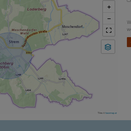
+
−
W
w
Tiles ©
basemap.at