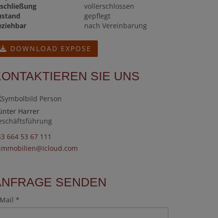
rschließung
vollerschlossen
ustand
gepflegt
eziehbar
nach Vereinbarung
DOWNLOAD EXPOSE
KONTAKTIEREN SIE UNS
ünter Harrer
eschäftsführung
43 664 53 67 111
.immobilien@icloud.com
ANFRAGE SENDEN
Mail