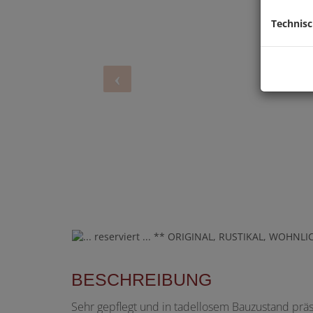
Technis
BESCHREIBUNG
Sehr gepflegt und in tadellosem Bauzustand präs