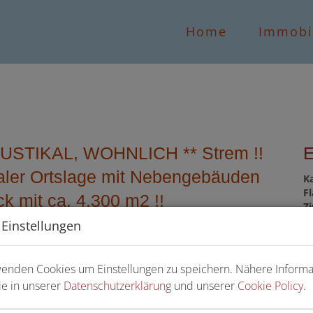
Home
Immobi
L, RUSTIKAL, WOHNLICH ** Strem !!
aler Ortslage mit Nebengebäuden
K
F
 mit ca. 4.300 m2 !!
Z
 Einstellungen
wenden Cookies um Einstellungen zu speichern. Nähere Inform
Ka
ie in unserer
Datenschutzerklärung
und unserer
Cookie Policy
.
Pr