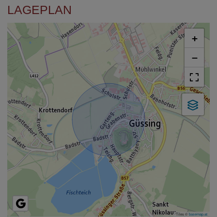
LAGEPLAN
+
−
Tiles ©
basemap.at