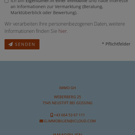
Ich bin
Eigentümer:in einer Immobilie
und habe Interesse
an Informationen zur Vermarktung (Beratung,
Marktüberblick oder Bewertung).
Wir verarbeiten Ihre personenbezogenen Daten, weitere
Informationen finden Sie
hier
.
* Pflichtfelder
SENDEN
IMMO GH
WEBERBERG 25
7545 NEUSTIFT BEI GÜSSING
+43 664 53 67 111
G.IMMOBILIEN@ICLOUD.COM