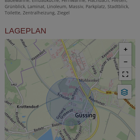
Badewanne
Einbauküche
Fernwärme
Flachdach
Fliesen
Grünblick
Laminat
Linoleum
Massiv
Parkplatz
Stadtblick
Toilette
Zentralheizung
Ziegel
LAGEPLAN
+
−