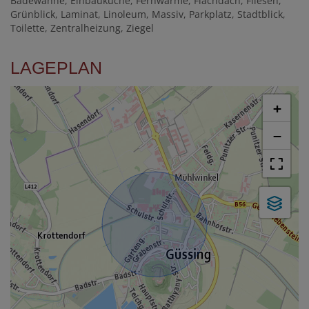
Badewanne
Einbauküche
Fernwärme
Flachdach
Fliesen
Grünblick
Laminat
Linoleum
Massiv
Parkplatz
Stadtblick
Toilette
Zentralheizung
Ziegel
LAGEPLAN
+
−