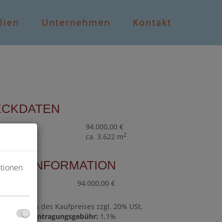
lien
Unternehmen
Kontakt
ECKDATEN
aufpreis
94.000,00 €
2
läche
ca. 3.622 m
PREISINFORMATION
ationen
ufpreis:
94.000,00 €
ovision:
3% des Kaufpreises zzgl. 20% USt.
rundbucheintragungsgebühr:
1,1%