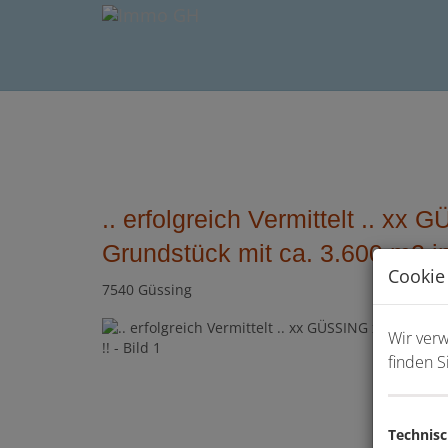
.. erfolgreich Vermittelt .. xx
Grundstück mit ca. 3.600 m2 in
Cookie
7540 Güssing
Wir ver
finden S
Technis