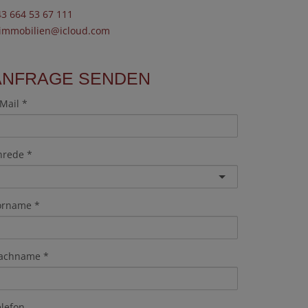
43 664 53 67 111
.immobilien@icloud.com
ANFRAGE SENDEN
Mail
nrede
orname
achname
elefon