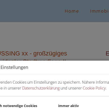
Home
Immobi
 GÜSSING xx - großzügiges
 idealer Stadtrandlage !!
K
 Einstellungen
F
wenden Cookies um Einstellungen zu speichern. Nähere Inform
ie in unserer
Datenschutzerklärung
und unserer
Cookie Policy
.
Ka
Pr
ch notwendige Cookies
immer aktiv
G