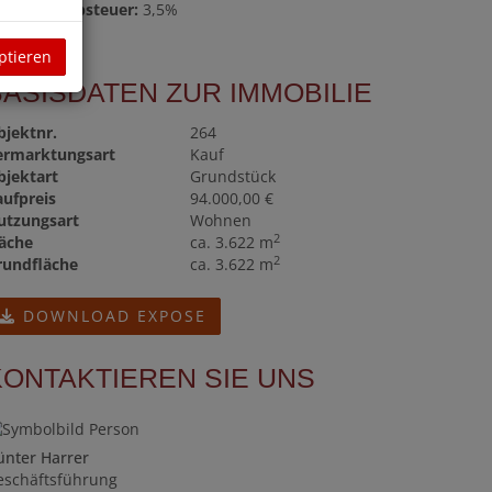
runderwerbsteuer:
3,5%
ptieren
BASISDATEN ZUR IMMOBILIE
bjektnr.
264
ermarktungsart
Kauf
bjektart
Grundstück
aufpreis
94.000,00 €
utzungsart
Wohnen
2
läche
ca. 3.622 m
2
rundfläche
ca. 3.622 m
DOWNLOAD EXPOSE
KONTAKTIEREN SIE UNS
ünter Harrer
eschäftsführung