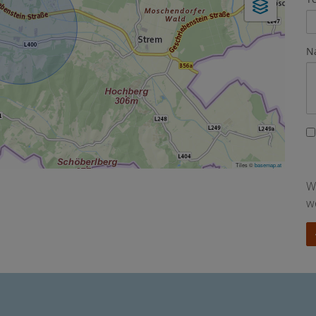
N
Tiles ©
basemap.at
W
w