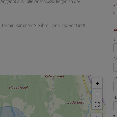
Angebot aus - alle Anschlüsse liegen an der
+
g
 Termin, sammeln Sie ihre Eindrücke vor Ort !!
E-
A
V
+
−
N
T