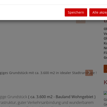
G
Speichern
Alle akze
O
V
O
K
N
F
G
ügige Grundstück
( ca. 3.600 m2 - Bauland Wohngebiet )
G
Infrastruktur, guter Verkehrsanbindung und wunderbarem
G