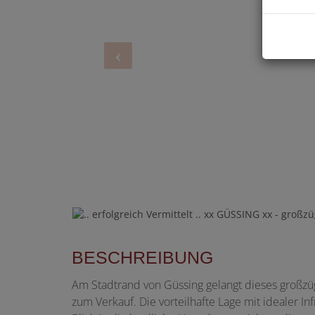
BESCHREIBUNG
Am Stadtrand von Güssing gelangt dieses großz
zum Verkauf. Die vorteilhafte Lage mit idealer 