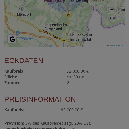
Tiles ©
basemap.at
ECKDATEN
Kaufpreis
92.000,00 €
2
Fläche
ca. 50 m
Zimmer
2
PREISINFORMATION
Kaufpreis:
92.000,00 €
Provision:
3% des Kaufpreises zzgl. 20% USt.
Grundbucheintragungsgebühr:
1,1%