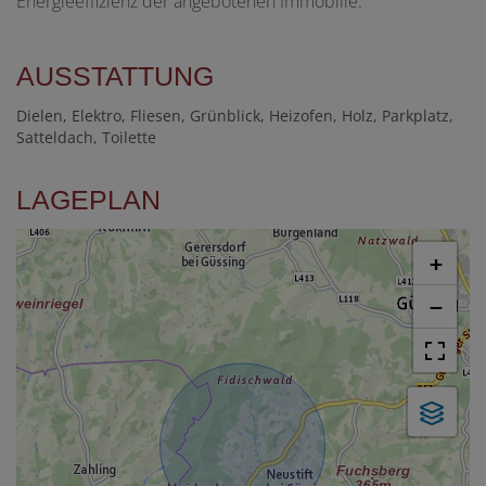
Energieeffizienz der angebotenen Immobilie.
AUSSTATTUNG
Dielen
Elektro
Fliesen
Grünblick
Heizofen
Holz
Parkplatz
Satteldach
Toilette
LAGEPLAN
+
−