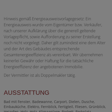
Hinweis gemäß Energieausweisvorlagegesetz: Ein
Energieausweis wurde vom Eigentümer bzw. Verkäufer,
nach unserer Aufklärung über die generell geltende
Vorlagepflicht, sowie Aufforderung zu seiner Erstellung
noch nicht vorgelegt. Daher gilt zumindest eine dem Alter
und der Art des Gebäudes entsprechende
Gesamtenergieeffizienz als vereinbart. Wir übernehmen
keinerlei Gewähr oder Haftung für die tatsächliche
Energieeffizienz der angebotenen Immobilie.
Der Vermittler ist als Doppelmakler tätig.
AUSSTATTUNG
Bad mit Fenster
Badewanne
Carport
Dielen
Dusche
Einbauküche
Elektro
Fernblick
Fertigteil
Fliesen
Grünblick
Heizofen
Holz
Holz
Klimaanlage
Parkett
Parkplatz