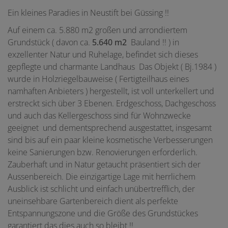
Ein kleines Paradies in Neustift bei Güssing !!
Auf einem ca. 5.880 m2 großen und arrondiertem
Grundstück ( davon ca.
5.640 m2
Bauland !! ) in
exzellenter Natur und Ruhelage, befindet sich dieses
gepflegte und charmante Landhaus Das Objekt ( Bj.1984 )
wurde in Holzriegelbauweise ( Fertigteilhaus eines
namhaften Anbieters ) hergestellt, ist voll unterkellert und
erstreckt sich über 3 Ebenen. Erdgeschoss, Dachgeschoss
und auch das Kellergeschoss sind für Wohnzwecke
geeignet und dementsprechend ausgestattet, insgesamt
sind bis auf ein paar kleine kosmetische Verbesserungen
keine Sanierungen bzw. Renovierungen erforderlich.
Zauberhaft und in Natur getaucht präsentiert sich der
Aussenbereich. Die einzigartige Lage mit herrlichem
Ausblick ist schlicht und einfach unübertrefflich, der
uneinsehbare Gartenbereich dient als perfekte
Entspannungszone und die Größe des Grundstückes
garantiert das dies auch so bleibt !!