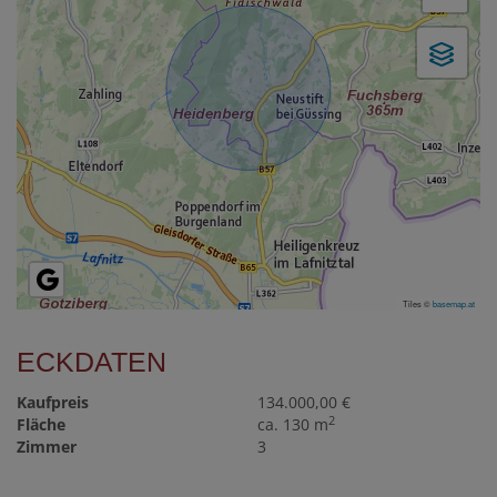
Tiles ©
basemap.at
ECKDATEN
Kaufpreis
134.000,00 €
2
Fläche
ca. 130 m
Zimmer
3