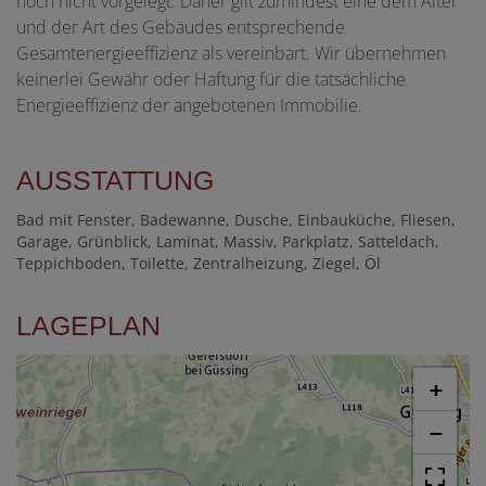
noch nicht vorgelegt. Daher gilt zumindest eine dem Alter
und der Art des Gebäudes entsprechende
Gesamtenergieeffizienz als vereinbart. Wir übernehmen
keinerlei Gewähr oder Haftung für die tatsächliche
Energieeffizienz der angebotenen Immobilie.
AUSSTATTUNG
Bad mit Fenster
Badewanne
Dusche
Einbauküche
Fliesen
Garage
Grünblick
Laminat
Massiv
Parkplatz
Satteldach
Teppichboden
Toilette
Zentralheizung
Ziegel
Öl
LAGEPLAN
+
−