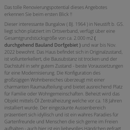
Das tolle Renovierungspotential dieses Angebotes
erkennen Sie beim ersten Blick !!
Dieser interessante Bungalow ( BJ. 1964 ) in Neustift b. GS.
liegt schön platziert im Ortsverband, verfügt über eine
Gesamtgrundstücksgröße von ca. 2.000 m2
(
durchgehend Bauland Dorfgebiet )
und war bis Nov.
2022 bewohnt. Das Haus befindet sich in Originalzustand,
ist vollunterkellert, die Bausubstanz ist trocken und der
Dachstuhl in sehr gutem Zustand - beste Voraussetzungen
für eine Modernisierung. Die Konfiguration des
großzügigen Wohnbereiches überzeugt mit einer
charmanten Raumaufteilung und bietet ausreichend Platz
für Familie oder Wohngemeinschaften. Beheizt wird das
Objekt mittels Öl Zentralheizung welche vor ca. 18 Jahren
installiert wurde. Der eingezäunte Aussenbereich
präsentiert sich idyllisch und ist ein wahres Paradies für
Gartenfreunde und Menschen die sich gerne im Freien
aufhalten - auch hier ist ein liebevolles Händchen gefragt